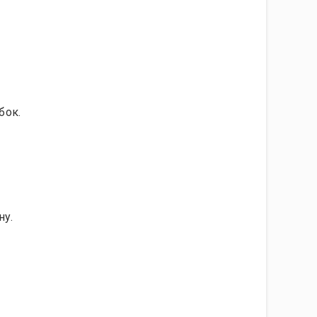
бок.
ну.