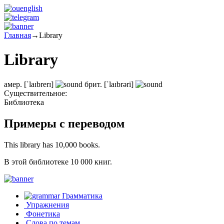
Главная
→
Library
Library
амер.
[ˈlaɪbrerɪ]
брит.
[ˈlaɪbrəri]
Существительное:
Библиотека
Примеры с переводом
This library has 10,000 books.
В этой библиотеке 10 000 книг.
Грамматика
Упражнения
Фонетика
Слова по темам