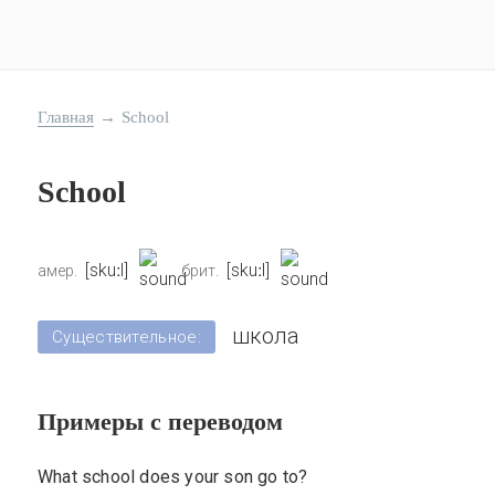
Главная
→
School
School
[skuːl]
[skuːl]
амер.
брит.
школа
Существительное:
Примеры с переводом
What school does your son go to?