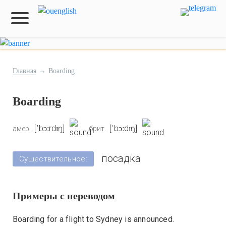
Главная
→
Boarding
Boarding
[ˈbɔːrdɪŋ]
[ˈbɔːdɪŋ]
амер.
брит.
посадка
Существительное:
Примеры с переводом
Boarding for a flight to Sydney is announced.