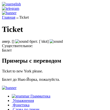
Главная
→
Ticket
Ticket
амер.
[]
брит.
[ˈtɪkɪt]
Существительное:
Билет
Примеры с переводом
Ticket to new York please.
Билет до Нью-Йорка, пожалуйста.
Грамматика
Упражнения
Фонетика
Слова по темам