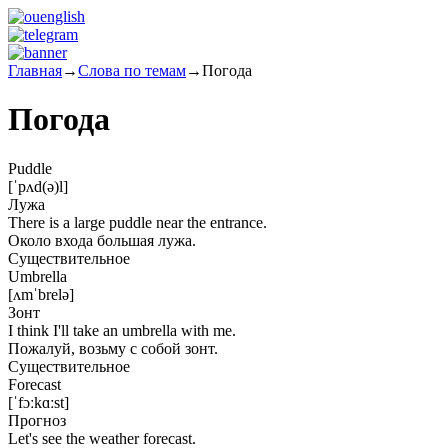
Главная
→
Слова по темам
→
Погода
Погода
Puddle
[ˈpʌd(ə)l]
Лужа
There is a large puddle near the entrance.
Около входа большая лужа.
Существительное
Umbrella
[ʌmˈbrelə]
Зонт
I think I'll take an umbrella with me.
Пожалуй, возьму с собой зонт.
Существительное
Forecast
[ˈfɔːkɑːst]
Прогноз
Let's see the weather forecast.