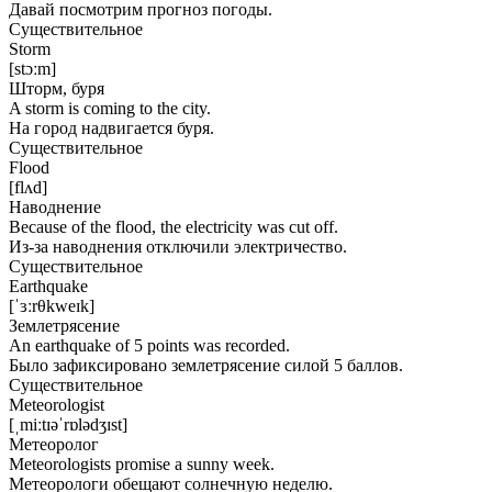
Давай посмотрим прогноз погоды.
Существительное
Storm
[stɔːm]
Шторм, буря
A storm is coming to the city.
На город надвигается буря.
Существительное
Flood
[flʌd]
Наводнение
Because of the flood, the electricity was cut off.
Из-за наводнения отключили электричество.
Существительное
Earthquake
[ˈɜːrθkweɪk]
Землетрясение
An earthquake of 5 points was recorded.
Было зафиксировано землетрясение силой 5 баллов.
Существительное
Meteorologist
[ˌmiːtɪəˈrɒlədʒɪst]
Метеоролог
Meteorologists promise a sunny week.
Метеорологи обещают солнечную неделю.