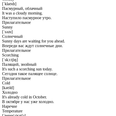
[ˈklaʊdɪ]
Пасмурный, облачный
It was a cloudy morning.
Наступило пасмурное утро.
Прилагательное
Sunny
[ˈsʌnɪ]
Солнечный
Sunny days are waiting for you ahead.
Впереди вас ждут солнечные дни.
Прилагательное
Scorching
[ˈskɔːtʃɪŋ]
Палящий, знойный
It's such a scorching sun today.
Сегодня такое палящее солнце.
Прилагательное
Cold
[kəʊld]
Холодно
It's already cold in October.
В октябре у нас уже холодно.
Наречие
Temperature
[ˈtemp(ə)rətʃə]