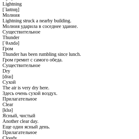
Lightning
[ˈlaɪtnɪŋ]
Молния
Lightning struck a nearby building.
Молния ударила в соседнее здание.
Существительное
Thunder
[ˈθʌndə]
Гром
Thunder has been rumbling since lunch.
Гром гремит с самого обеда.
Существительное
Dry
[draɪ]
Сухой
The air is very dry here.
Здесь очень сухой воздух.
Прилагательное
Clear
[klɪə]
Ясный, чистый
Another clear day.
Еще один ясный день.
Прилагательное
Cloudy