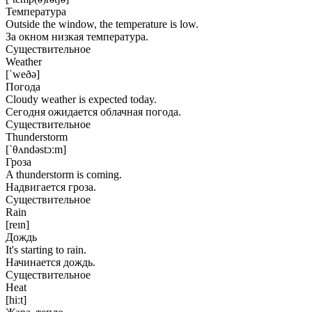
Температура
Outside the window, the temperature is low.
За окном низкая температура.
Существительное
Weather
[ˈweðə]
Погода
Cloudy weather is expected today.
Сегодня ожидается облачная погода.
Существительное
Thunderstorm
[ˈθʌndəstɔːm]
Гроза
A thunderstorm is coming.
Надвигается гроза.
Существительное
Rain
[reɪn]
Дождь
It's starting to rain.
Начинается дождь.
Существительное
Heat
[hiːt]