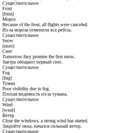
Существительное
Frost
[frɒst]
Мороз
Because of the frost, all flights were canceled.
Из-за мороза отменили все рейсы.
Существительное
Snow
[snəʊ]
Снег
Tomorrow they promise the first snow.
Завтра обещают первый снег.
Существительное
Fog
[fɒɡ]
Туман
Poor visibility due to fog.
Плохая видимость из-за тумана.
Существительное
Wind
[wɪnd]
Ветер
Close the windows, a strong wind has started.
Закройте окна, начался сильный ветер.
Существительное