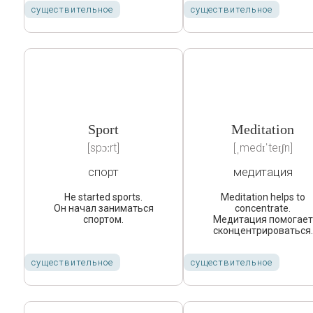
существительное
существительное
Sport
Meditation
[spɔːrt]
[ˌmedɪˈteɪʃn]
спорт
медитация
He started sports.
Meditation helps to
Он начал заниматься
concentrate.
спортом.
Медитация помогает
сконцентрироваться.
существительное
существительное