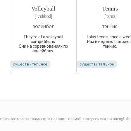
Volleyball
Tennis
[ˈvɒlɪbɔːl]
[ˈtɛnɪs]
волейбол
теннис
They're at a volleyball
I play tennis once a wee
competitions.
Раз в неделю я играю 
Они на соревнованиях по
теннис.
волейболу.
существительное
существительное
сайта возможна только при наличии прямой гиперссылки на ouenglish.