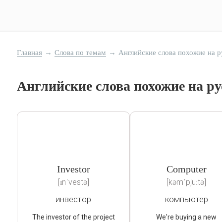
Главная
→
Слова по темам
→
Английские слова похожие на р
Английские слова похожие на ру
Investor
Computer
[ɪnˈvestə]
[kəmˈpjuːtə]
инвестор
компьютер
The investor of the project
We're buying a new