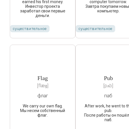
earned his first money.
computer tomorrow.
Инвестор проекта
Завтра покупаем нов
заработал свои первые
компьютер.
деньги.
существительное
существительное
Flag
Pub
[flæɡ]
[pʌb]
флаг
паб
We carry our own flag.
After work, he went to t
Мы несем собственный
pub.
флаг.
После работы он пошёл
паб.