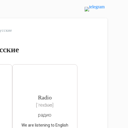
усские
сские
Radio
[ˈreɪdɪəʊ]
радио
We are listening to English