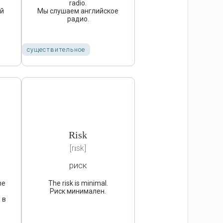
radio.
ый
Мы слушаем английское
радио.
существительное
Risk
[rɪsk]
риск
he
The risk is minimal.
Риск минимален.
 в