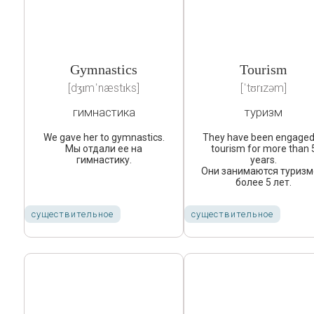
Gymnastics
Tourism
[dʒɪmˈnæstɪks]
[ˈtʊrɪzəm]
гимнастика
туризм
We gave her to gymnastics.
They have been engaged
Мы отдали ее на
tourism for more than 
гимнастику.
years.
Они занимаются туриз
более 5 лет.
существительное
существительное