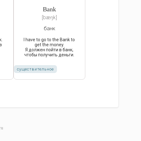
Bank
[bæŋk]
банк
k.
I have to go to the Bank to
в
get the money.
Я должен пойти в банк,
чтобы получить деньги.
существительное
ru