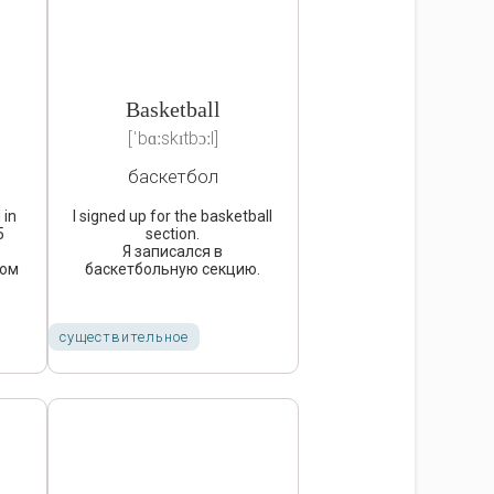
Basketball
[ˈbɑːskɪtbɔːl]
баскетбол
 in
I signed up for the basketball
5
section.
Я записался в
мом
баскетбольную секцию.
существительное