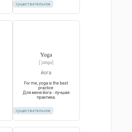
существительное
Yoga
[ˈjəʊɡə]
йога
For me, yoga is the best
practice.
Для меня йога - лучшая
практика.
существительное