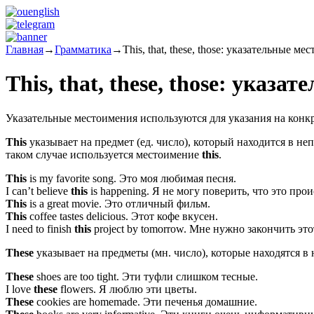
Главная
→
Грамматика
→
This, that, these, those: указательные м
This, that, these, those: указ
Указательные местоимения используются для указания на конкр
This
указывает на предмет (ед. число), который находится в неп
таком случае используется местоимение
this
.
This
is my favorite song.
Это моя любимая песня.
I can’t believe
this
is happening.
Я не могу поверить, что это прои
This
is a great movie.
Это отличный фильм.
This
coffee tastes delicious.
Этот кофе вкусен.
I need to finish
this
project by tomorrow.
Мне нужно закончить это
These
указывает на предметы (мн. число), которые находятся в
These
shoes are too tight.
Эти туфли слишком тесные.
I love
these
flowers.
Я люблю эти цветы.
These
cookies are homemade.
Эти печенья домашние.