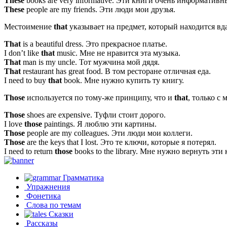
These
books are very informative.
Эти книги очень информативн
These
people are my friends.
Эти люди мои друзья.
Местоимение
that
указывает на предмет, который находится вда
That
is a beautiful dress.
Это прекрасное платье.
I don’t like
that
music.
Мне не нравится эта музыка.
That
man is my uncle.
Тот мужчина мой дядя.
That
restaurant has great food.
В том ресторане отличная еда.
I need to buy
that
book.
Мне нужно купить ту книгу.
Those
используется по тому-же принципу, что и
that
, только с
Those
shoes are expensive.
Туфли стоит дорого.
I love
those
paintings.
Я люблю эти картины.
Those
people are my colleagues.
Эти люди мои коллеги.
Those
are the keys that I lost.
Это те ключи, которые я потерял.
I need to return
those
books to the library.
Мне нужно вернуть эти 
Грамматика
Упражнения
Фонетика
Слова по темам
Сказки
Рассказы