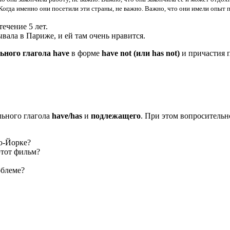
Когда именно они посетили эти страны, не важно. Важно, что они имели опыт 
ечение 5 лет.
ала в Париже, и ей там очень нравится.
ьного глагола have
в форме
have not (или has not)
и причастия п
ельного глагола
have/has
и
подлежащего
. При этом вопросительно
ю-Йорке?
этот фильм?
облеме?