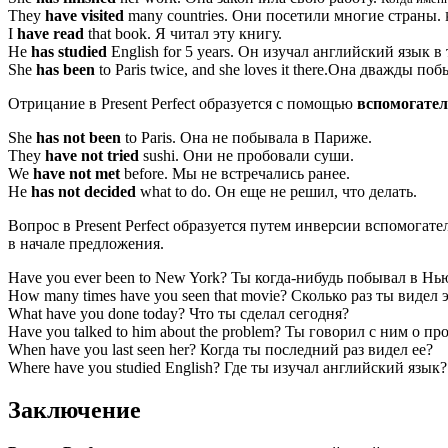
They
have visited
many countries.
Они посетили многие страны.
I
have read
that book.
Я читал эту книгу.
He
has studied
English for 5 years.
Он изучал английский язык в т
She
has been
to Paris twice, and she loves it there.
Она дважды побыв
Отрицание в Present Perfect образуется с помощью
вспомогател
She
has not been
to Paris.
Она не побывала в Париже.
They
have not tried
sushi.
Они не пробовали суши.
We
have not met
before.
Мы не встречались ранее.
He
has not decided
what to do.
Он еще не решил, что делать.
Вопрос в Present Perfect образуется путем инверсии вспомогат
в начале предложения.
Have you ever been to New York?
Ты когда-нибудь побывал в Нь
How many times have you seen that movie?
Сколько раз ты видел 
What have you done today?
Что ты сделал сегодня?
Have you talked to him about the problem?
Ты говорил с ним о пр
When have you last seen her?
Когда ты последний раз видел ее?
Where have you studied English?
Где ты изучал английский язык?
Заключение