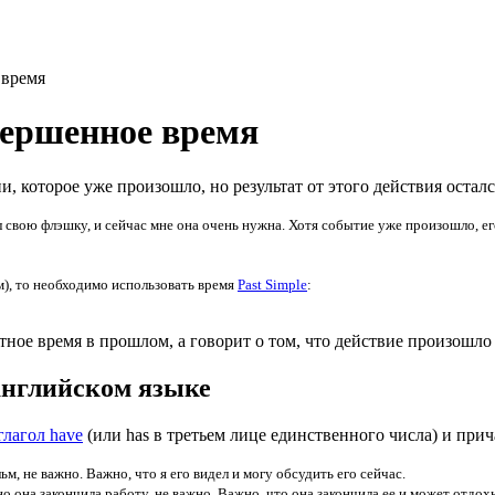
 время
овершенное время
и, которое уже произошло, но результат от этого действия остал
л свою флэшку, и сейчас мне она очень нужна. Хотя событие уже произошло, е
), то необходимо использовать время
Past Simple
:
тное время в прошлом, а говорит о том, что действие произошл
 английском языке
лагол have
(или has в третьем лице единственного числа) и при
ьм, не важно. Важно, что я его видел и могу обсудить его сейчас.
о она закончила работу, не важно. Важно, что она закончила ее и может отдох