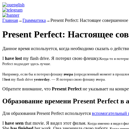
Главная
→
Грамматика
→
Present Perfect: Настоящее совершенное
Present Perfect: Настоящее с
Данное время используется, когда необходимо сказать о действи
I
have lost
my flash drive.
Я потерял свою флешку.
Когда то я потеря
Perfect подходит здесь лучше.
Например, если бы я потерял флэшку
вчера
(определенный момент в прошлом
I
lost
my flash drive
yesterday
. — Я потерял свою флэшку вчера.
Обратите внимание, что
Present Perfect
не указывает на конкре
Образование времени Present Perfect в
Для образования Present Perfect используется
вспомогательный г
I
have seen
that movie.
Я видел этот фильм.
Когда именно я видел фил
She
has finished
her work.
Она закончила свою работу.
Когда именн