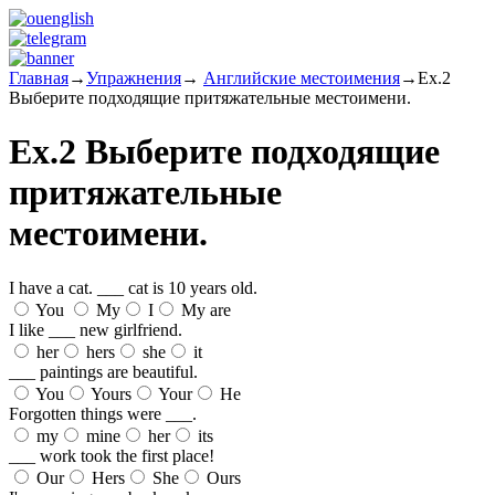
Главная
→
Упражнения
→
Английские местоимения
→
Ex.2
Выберите подходящие притяжательные местоимени.
Ex.2 Выберите подходящие
притяжательные
местоимени.
I have a cat. ___ cat is 10 years old.
You
My
I
My are
I like ___ new girlfriend.
her
hers
she
it
___ paintings are beautiful.
You
Yours
Your
He
Forgotten things were ___.
my
mine
her
its
___ work took the first place!
Our
Hers
She
Ours