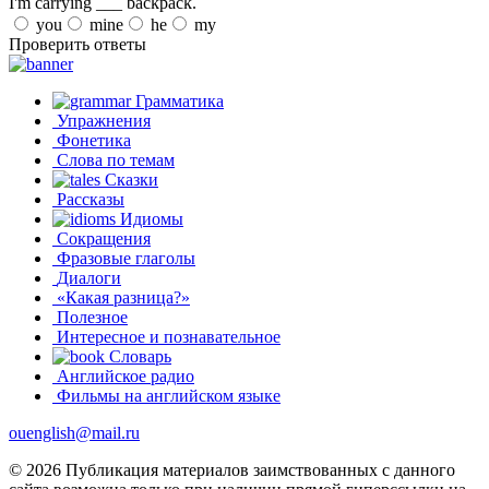
I'm carrying ___ backpack.
you
mine
he
my
Проверить ответы
Грамматика
Упражнения
Фонетика
Слова по темам
Сказки
Рассказы
Идиомы
Сокращения
Фразовые глаголы
Диалоги
«Какая разница?»
Полезное
Интересное и познавательное
Словарь
Английское радио
Фильмы на английском языке
ouenglish@mail.ru
© 2026 Публикация материалов заимствованных с данного