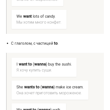
We
want
lots of candy.
Мы хотим много конфет.
С глаголом, с частицей
to
.
I
want to
(
wanna
) buy the sushi.
Я хочу купить суши.
She
wants to
(
wanna
) make ice cream.
Она хочет приготовить мороженое.
We
want to
(
wanna
) walk.