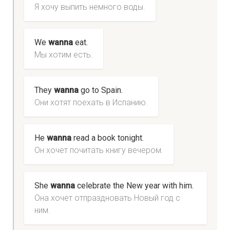
Я хочу выпить немного воды.
We
wanna
eat.
Мы хотим есть.
They
wanna
go to Spain.
Они хотят поехать в Испанию.
He
wanna
read a book tonight.
Он хочет почитать книгу вечером.
She
wanna
celebrate the New year with him.
Она хочет отпраздновать Новый год с
ним.