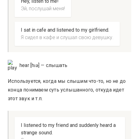
Hey, listen to me!
Эй, послушай меня!
I sat in cafe and listened to my girlfriend.
Я сидел в кафе и слушал свою девушку.
hear [hɪə] — слышать
Используется, когда мы слышим что-то, но не до
конца понимаем суть услышанного, откуда идет
этот звук и т.п.
I listened to my friend and suddenly heard a
strange sound.