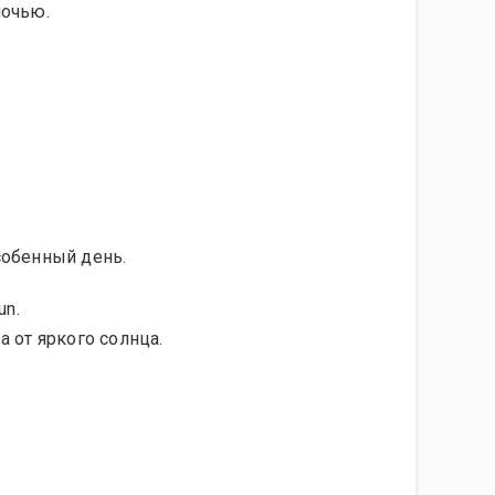
ночью.
собенный день.
un.
 от яркого солнца.