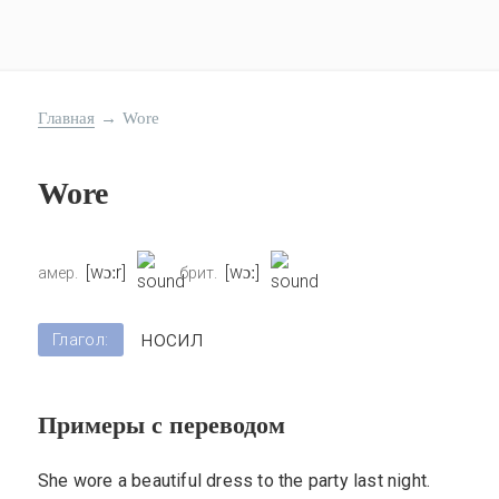
Главная
→
Wore
Wore
[wɔːr]
[wɔː]
амер.
брит.
носил
Глагол:
Примеры с переводом
She wore a beautiful dress to the party last night.