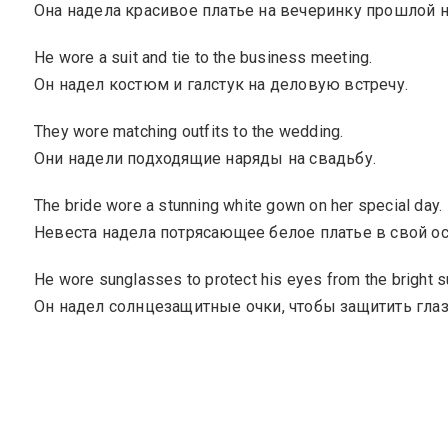
Она надела красивое платье на вечеринку прошлой 
He wore a suit and tie to the business meeting.
Он надел костюм и галстук на деловую встречу.
They wore matching outfits to the wedding.
Они надели подходящие наряды на свадьбу.
The bride wore a stunning white gown on her special day.
Невеста надела потрясающее белое платье в свой о
He wore sunglasses to protect his eyes from the bright s
Он надел солнцезащитные очки, чтобы защитить глаза