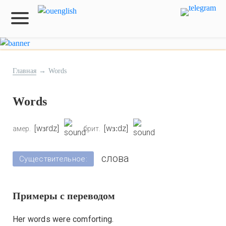
Главная
→
Words
Words
[wɜrdz]
[wɜːdz]
амер.
брит.
слова
Существительное:
Примеры с переводом
Her words were comforting.