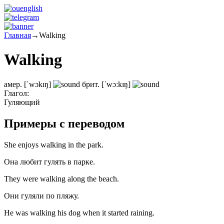
Главная
→
Walking
Walking
амер.
[ˈwɔkɪŋ]
брит.
[ˈwɔːkɪŋ]
Глагол:
Гуляющий
Примеры с переводом
She enjoys walking in the park.
Она любит гулять в парке.
They were walking along the beach.
Они гуляли по пляжу.
He was walking his dog when it started raining.