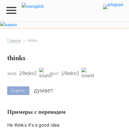
Главная
→
thinks
thinks
[/θɪŋks/]
[/θɪŋks/]
амер.
брит.
думает
Глагол:
Примеры с переводом
He thinks it's a good idea.