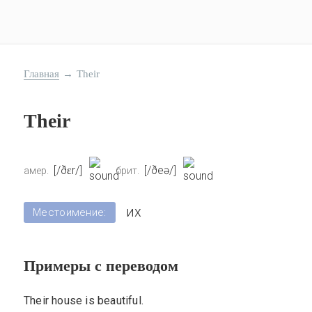
Главная
→
Their
Their
[/ðɛr/]
[/ðeə/]
амер.
брит.
их
Местоимение:
Примеры с переводом
Their house is beautiful.