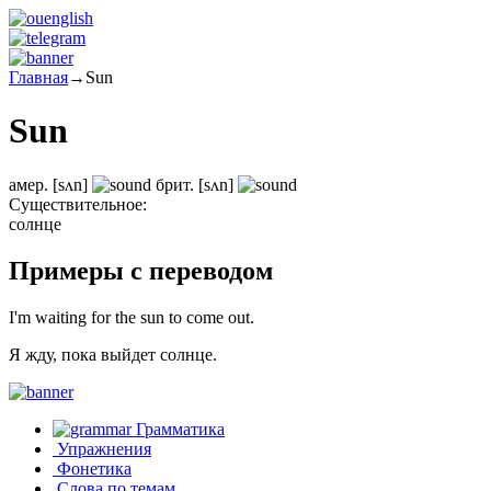
Главная
→
Sun
Sun
амер.
[sʌn]
брит.
[sʌn]
Существительное:
солнце
Примеры с переводом
I'm waiting for the sun to come out.
Я жду, пока выйдет солнце.
Грамматика
Упражнения
Фонетика
Слова по темам