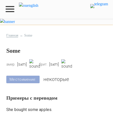
Главная
→
Some
Some
[sʌm]
[sʌm]
амер.
брит.
некоторые
Местоимение:
Примеры с переводом
She bought some apples.