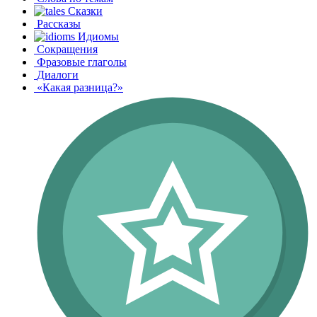
Сказки
Рассказы
Идиомы
Сокращения
Фразовые глаголы
Диалоги
«Какая разница?»