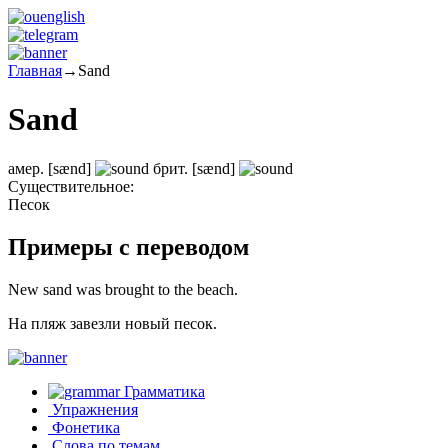
Главная
→
Sand
Sand
амер.
[sænd]
брит.
[sænd]
Существительное:
Песок
Примеры с переводом
New sand was brought to the beach.
На пляж завезли новый песок.
Грамматика
Упражнения
Фонетика
Слова по темам