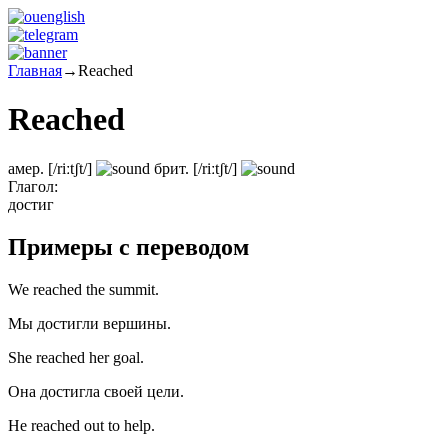
Главная
→
Reached
Reached
амер.
[/riːtʃt/]
брит.
[/riːtʃt/]
Глагол:
достиг
Примеры с переводом
We reached the summit.
Мы достигли вершины.
She reached her goal.
Она достигла своей цели.
He reached out to help.