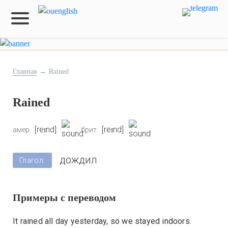
Главная
→
Rained
Rained
[reɪnd]
[reɪnd]
амер.
брит.
дождил
Глагол:
Примеры с переводом
It rained all day yesterday, so we stayed indoors.