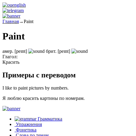
Главная
→
Paint
Paint
амер.
[peɪnt]
брит.
[peɪnt]
Глагол:
Красить
Примеры с переводом
I like to paint pictures by numbers.
Я люблю красить картины по номерам.
Грамматика
Упражнения
Фонетика
Слова по темам