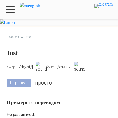
Главная
→
Just
Just
[/dʒʌst/]
[/dʒʌst/]
амер.
брит.
просто
Наречие:
Примеры с переводом
He just arrived.