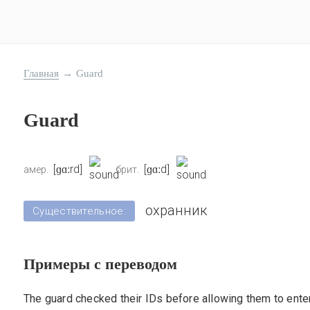
Главная
→
Guard
Guard
[ɡɑːrd]
[ɡɑːd]
амер.
брит.
охранник
Существительное:
Примеры с переводом
The guard checked their IDs before allowing them to enter