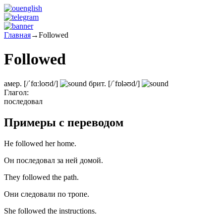
Главная
→
Followed
Followed
амер.
[/ˈfɑːloʊd/]
брит.
[/ˈfɒləʊd/]
Глагол:
последовал
Примеры с переводом
He followed her home.
Он последовал за ней домой.
They followed the path.
Они следовали по тропе.
She followed the instructions.