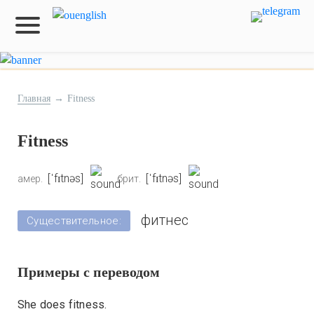
Главная
→
Fitness
Fitness
[ˈfɪtnəs]
[ˈfɪtnəs]
амер.
брит.
фитнес
Существительное:
Примеры с переводом
She does fitness.