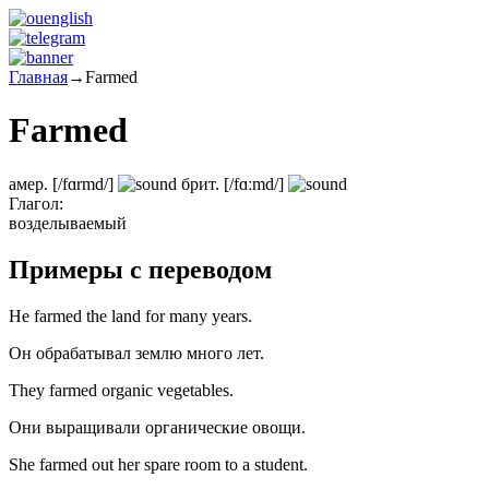
Главная
→
Farmed
Farmed
амер.
[/fɑrmd/]
брит.
[/fɑːmd/]
Глагол:
возделываемый
Примеры с переводом
He farmed the land for many years.
Он обрабатывал землю много лет.
They farmed organic vegetables.
Они выращивали органические овощи.
She farmed out her spare room to a student.