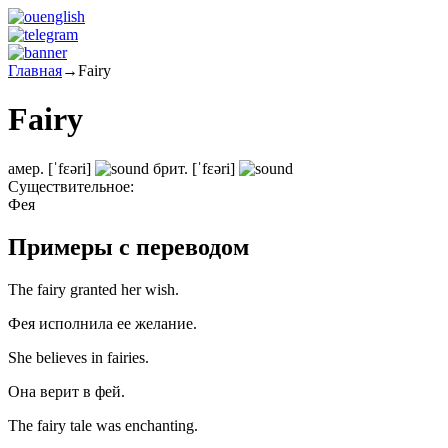
Главная
→
Fairy
Fairy
амер.
[ˈfɛəri]
брит.
[ˈfɛəri]
Существительное:
Фея
Примеры с переводом
The fairy granted her wish.
Фея исполнила ее желание.
She believes in fairies.
Она верит в фей.
The fairy tale was enchanting.