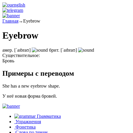
Главная
→
Eyebrow
Eyebrow
амер.
[ˈaɪbraʊ]
брит.
[ˈaɪbraʊ]
Существительное:
Бровь
Примеры с переводом
She has a new eyebrow shape.
У неё новая форма бровей.
Грамматика
Упражнения
Фонетика
Слова по темам