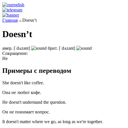
Главная
→
Doesn’t
Doesn’t
амер.
[ˈdʌzənt]
брит.
[ˈdʌzənt]
Сокращение:
Не
Примеры с переводом
She doesn't like coffee.
Она не любит кофе.
He doesn't understand the question.
Он не понимает вопрос.
It doesn't matter where we go, as long as we're together.