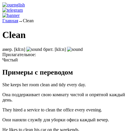
Главная
→
Clean
Clean
амер.
[kliːn]
брит.
[kliːn]
Прилагательное:
Чистый
Примеры с переводом
She keeps her room clean and tidy every day.
Она поддерживает свою комнату чистой и опрятной каждый
день.
They hired a service to clean the office every evening.
Они наняли службу для уборки офиса каждый вечер.
He likes to clean his car on the weekends.