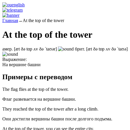
Главная
→
At the top of the tower
At the top of the tower
амер.
[æt ðə tɑp ʌv ðə ˈtaʊər]
брит.
[æt ðə tɒp ʌv ðə ˈtaʊə]
Выражение:
На вершине башни
Примеры с переводом
The flag flies at the top of the tower.
Флаг развевается на вершине башни.
They reached the top of the tower after a long climb.
Они достигли вершины башни после долгого подъема.
At the top of the tower, you can see the entire city.