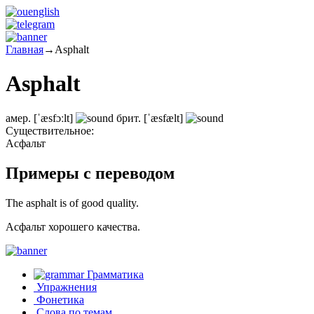
Главная
→
Asphalt
Asphalt
амер.
[ˈæsfɔːlt]
брит.
[ˈæsfælt]
Существительное:
Асфальт
Примеры с переводом
The asphalt is of good quality.
Асфальт хорошего качества.
Грамматика
Упражнения
Фонетика
Слова по темам