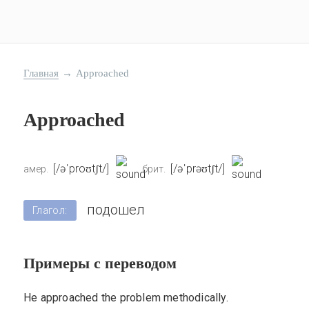
Главная
→
Approached
Approached
[/əˈproʊtʃt/]
[/əˈprəʊtʃt/]
амер.
брит.
подошел
Глагол:
Примеры с переводом
He approached the problem methodically.