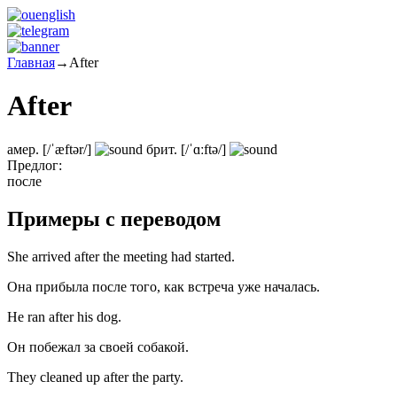
Главная
→
After
After
амер.
[/ˈæftər/]
брит.
[/ˈɑːftə/]
Предлог:
после
Примеры с переводом
She arrived after the meeting had started.
Она прибыла после того, как встреча уже началась.
He ran after his dog.
Он побежал за своей собакой.
They cleaned up after the party.